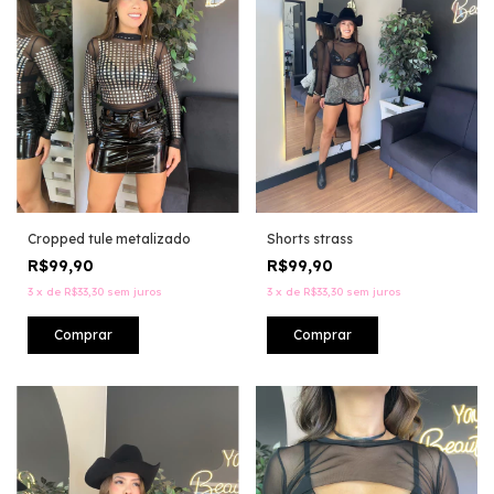
Cropped tule metalizado
Shorts strass
R$99,90
R$99,90
3
x
de
R$33,30
sem juros
3
x
de
R$33,30
sem juros
Comprar