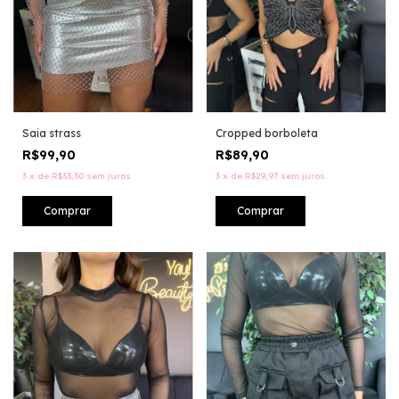
Saia strass
Cropped borboleta
R$99,90
R$89,90
3
x
de
R$33,30
sem juros
3
x
de
R$29,97
sem juros