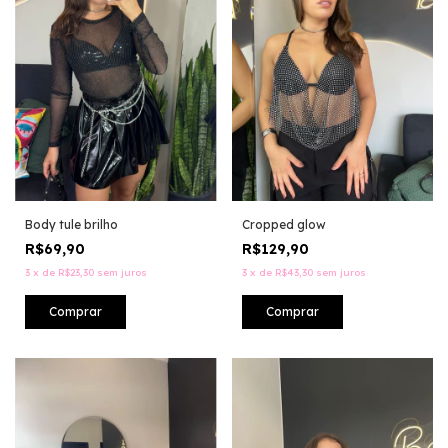
Body tule brilho
Cropped glow
R$69,90
R$129,90
3
x
de
R$23,30
sem juros
3
x
de
R$43,30
sem juros