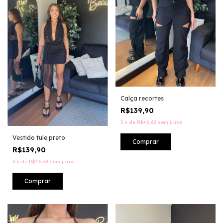
Calça recortes
R$139,90
3
x
de
R$46,63
sem juros
Vestido tule preto
Comprar
R$139,90
3
x
de
R$46,63
sem juros