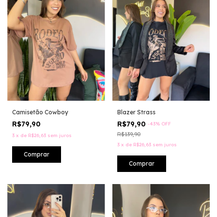
Camisetão Cowboy
Blazer Strass
R$79,90
R$79,90
-
43
%
OFF
R$139,90
3
x
de
R$26,63
sem juros
3
x
de
R$26,63
sem juros
Comprar
Comprar