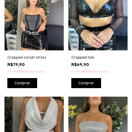
Cropped corset strass
Cropped tule
R$79,90
R$69,90
3
x
de
R$26,63
sem juros
3
x
de
R$23,30
sem juros