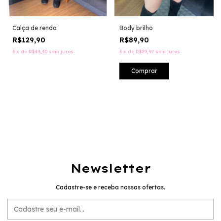
Calça de renda
Body brilho
R$129,90
R$89,90
3
x
de
R$43,30
sem juros
3
x
de
R$29,97
sem juros
Newsletter
Cadastre-se e receba nossas ofertas.