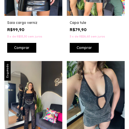
Saia cargo verniz
Capa tule
R$99,90
R$79,90
3
x
de
R$33,30
sem juros
3
x
de
R$26,63
sem juros
Comprar
Esgotado