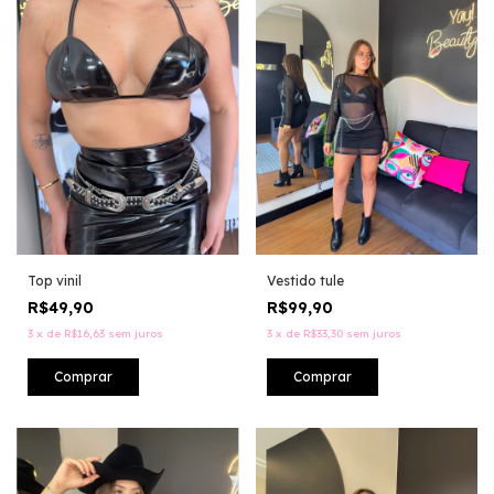
Top vinil
Vestido tule
R$49,90
R$99,90
3
x
de
R$16,63
sem juros
3
x
de
R$33,30
sem juros