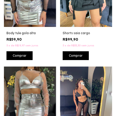
Body tule gola alta
Shorts saia cargo
R$59,90
R$99,90
3
x
de
R$19,97
sem juros
3
x
de
R$33,30
sem juros
Comprar
Comprar