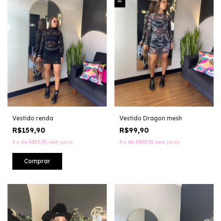
Vestido renda
Vestido Dragon mesh
R$159,90
R$99,90
3
x
de
R$53,30
sem juros
3
x
de
R$33,30
sem juros