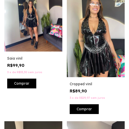
Saia vinil
R$99,90
3
x
de
R$33,30
sem juros
Comprar
Cropped vinil
R$89,90
3
x
de
R$29,97
sem juros
Comprar