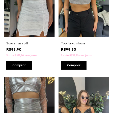
Saia strass off
Top faixa strass
R$99,90
R$99,90
3
x
de
R$33,30
sem juros
3
x
de
R$33,30
sem juros