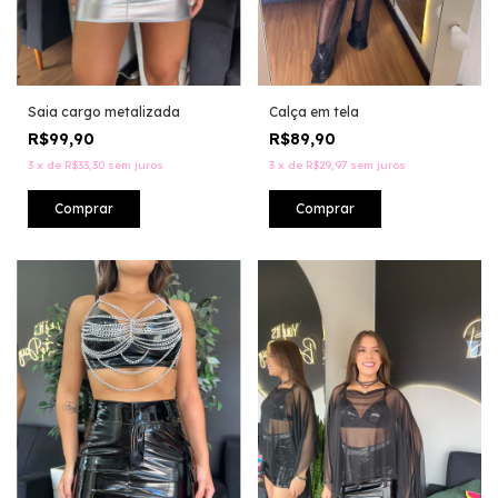
Saia cargo metalizada
Calça em tela
R$99,90
R$89,90
3
x
de
R$33,30
sem juros
3
x
de
R$29,97
sem juros
Comprar