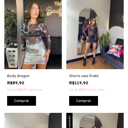
Body dragon
Shorts saia fivela
R$89,90
R$119,90
3
x
de
R$29,97
sem juros
3
x
de
R$39,97
sem juros
Comprar
Comprar
Esgotado