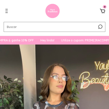
0
& ganhe 10% OFF
Hey linda!
Utilize o cupom: PRIMEIRACOMPRA & g