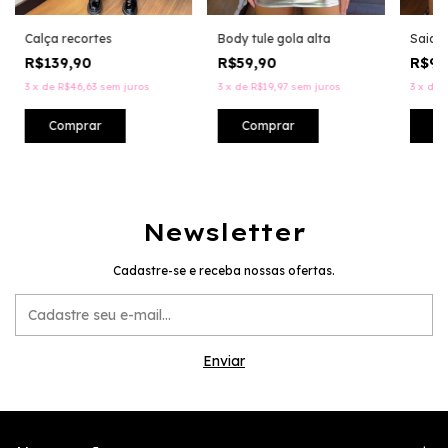
Calça recortes
Body tule gola alta
Saia s
R$139,90
R$59,90
R$99
3
x
de
R$46,63
sem juros
3
x
de
R$19,97
sem juros
3
x
de
R
Comprar
Comprar
Newsletter
Cadastre-se e receba nossas ofertas.