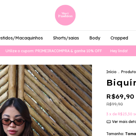
estidos/Macaquinhos
Shorts/saias
Body
Cropped
ize o cupom: PRIMEIRACOMPRA & ganhe 10% OFF
Hey linda!
Utilize
Início
.
Produto
Biquí
R$69,90
R$99,90
3
x de
R$23,30
s
Ver mais det
Tamanho:
Taman