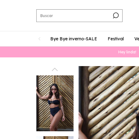
Bye Bye inverno-SALE
Festival
V
Hey linda!
Util