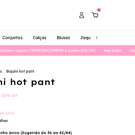
0
Conjuntos
Calças
Blusas
Jaquetas/casacos
Val
 o cupom: PRIMEIRACOMPRA & ganhe 10% OFF
Hey linda!
Utilize o
s
.
Biquíni hot pant
ni hot pant
-
30
%
OFF
em juros
alhes
ho único (Sugerido do 36 ao 42/44)