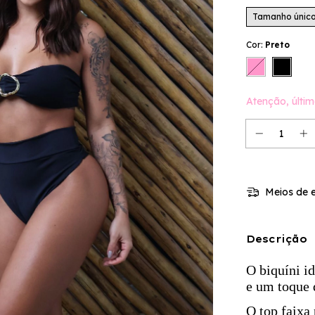
Tamanho único
Cor:
Preto
Atenção, últim
Meios de e
Descrição
O biquíni i
e um toque 
O top faixa