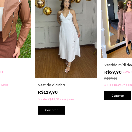
Vestido mídi d
R$59,90
FF
-
33
%
R$89,90
Vestido alcinha
 juros
3
x
de
R$19,97
sem
R$129,90
Comprar
3
x
de
R$43,30
sem juros